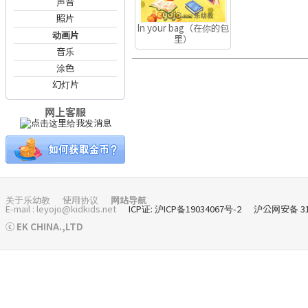
声音
照片
In your bag（在你的包
动画片
里）
音乐
涂色
幻灯片
网上客服
关于乐幼教
使用协议
网站导航
E-mail : leyojo@kidkids.net
ICP证: 沪ICP备19034067号-2
沪公网安备 310
ⓒ EK CHINA.,LTD