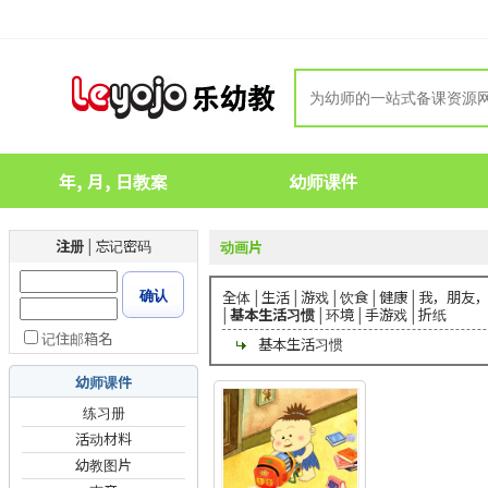
年, 月, 日教案
幼师课件
注册
|
忘记密码
动画片
确认
全体
|
生活
|
游戏
|
饮食
|
健康
|
我，朋友
|
基本生活习惯
|
环境
|
手游戏
|
折纸
记住邮箱名
基本生活习惯
幼师课件
练习册
活动材料
幼教图片