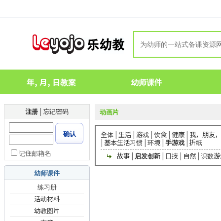
年, 月, 日教案
幼师课件
注册
|
忘记密码
动画片
确认
全体
|
生活
|
游戏
|
饮食
|
健康
|
我，朋友
|
基本生活习惯
|
环境
|
手游戏
|
折纸
记住邮箱名
故事
|
启发创新
|
口技
|
自然
|
识数游
幼师课件
练习册
活动材料
幼教图片