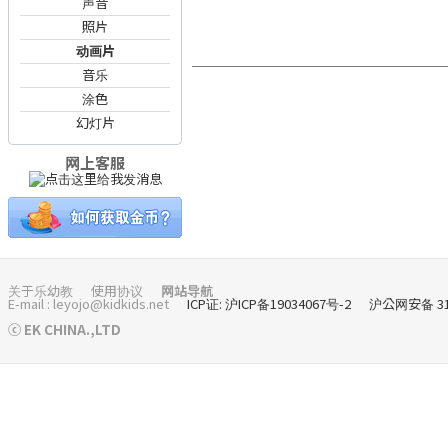
声音
照片
动画片
音乐
涂色
幻灯片
网上客服
关于乐幼教
使用协议
网站导航
E-mail : leyojo@kidkids.net
ICP证: 沪ICP备19034067号-2
沪公网安备 310
ⓒ EK CHINA.,LTD