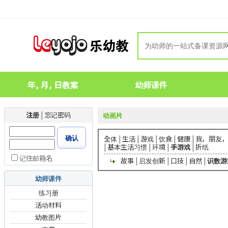
年, 月, 日教案
幼师课件
注册
|
忘记密码
动画片
确认
全体
|
生活
|
游戏
|
饮食
|
健康
|
我，朋友
|
基本生活习惯
|
环境
|
手游戏
|
折纸
记住邮箱名
故事
|
启发创新
|
口技
|
自然
|
识数游
幼师课件
练习册
活动材料
幼教图片