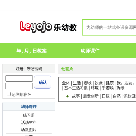
年, 月, 日教案
幼师课件
注册
|
忘记密码
动画片
确认
全体
|
生活
|
游戏
|
饮食
|
健康
|
我，朋友
|
基本生活习惯
|
环境
|
手游戏
|
折纸
记住邮箱名
故事
|
启发创新
|
口技
|
自然
|
识数游
幼师课件
练习册
活动材料
幼教图片