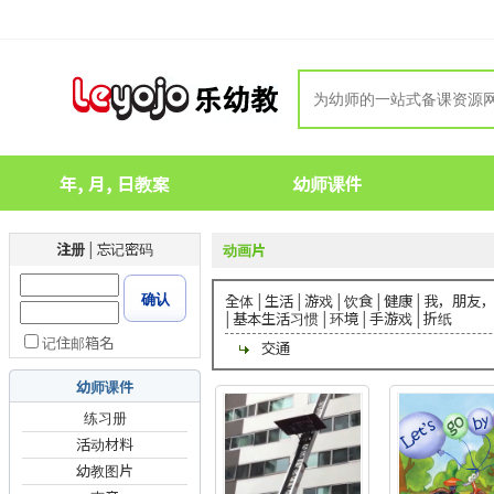
年, 月, 日教案
幼师课件
注册
|
忘记密码
动画片
确认
全体
|
生活
|
游戏
|
饮食
|
健康
|
我，朋友
|
基本生活习惯
|
环境
|
手游戏
|
折纸
记住邮箱名
交通
幼师课件
练习册
活动材料
幼教图片