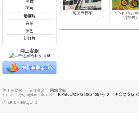
声音
照片
高层云梯车
Let's go by b
动画片
行车去
音乐
涂色
幻灯片
网上客服
关于乐幼教
使用协议
网站导航
E-mail : leyojo@kidkids.net
ICP证: 沪ICP备19034067号-2
沪公网安备 310
ⓒ EK CHINA.,LTD