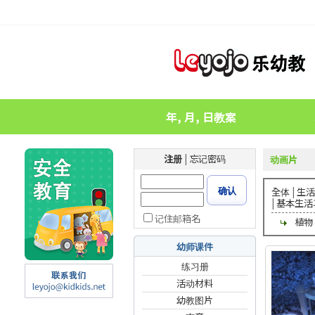
年, 月, 日教案
注册
|
忘记密码
动画片
确认
全体
|
生活
|
基本生活
记住邮箱名
植物
幼师课件
练习册
活动材料
幼教图片