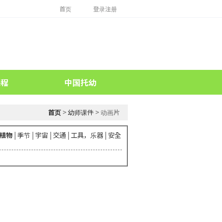
首页
登录注册
课程
中国托幼
首页
>
幼师课件
> 动画片
植物
|
季节
|
宇宙
|
交通
|
工具，乐器
|
安全