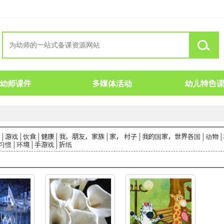
幼师课件
多媒体活动
幼儿特色
|
游戏
|
饮食
|
健康
|
我，朋友，家族
|
家， 村子
|
我的国家，世界各国
|
动物
|
习惯
|
环境
|
手游戏
|
折纸