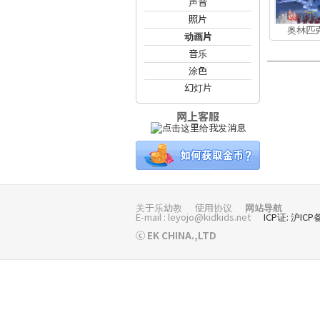
声音
照片
奥林匹
动画片
音乐
涂色
幻灯片
网上客服
关于乐幼教
使用协议
网站导航
E-mail : leyojo@kidkids.net
ICP证: 沪ICP
ⓒ EK CHINA.,LTD