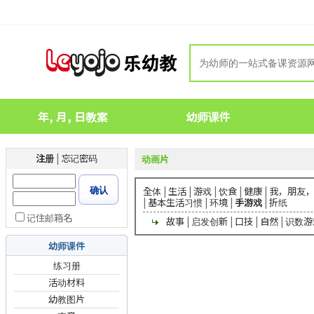
年, 月, 日教案
幼师课件
注册
|
忘记密码
动画片
确认
全体
|
生活
|
游戏
|
饮食
|
健康
|
我，朋友
|
基本生活习惯
|
环境
|
手游戏
|
折纸
记住邮箱名
故事
|
启发创新
|
口技
|
自然
|
识数游
幼师课件
练习册
活动材料
幼教图片