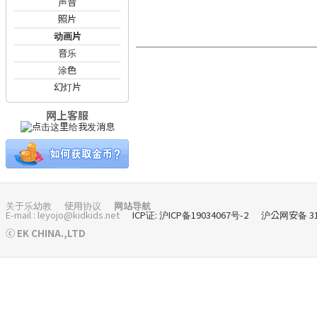
声音
照片
动画片
音乐
涂色
幻灯片
网上客服
关于乐幼教
使用协议
网站导航
E-mail : leyojo@kidkids.net
ICP证: 沪ICP备19034067号-2
沪公网安备 310
ⓒ EK CHINA.,LTD