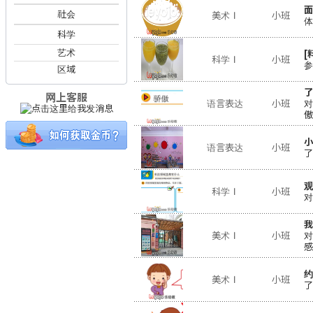
面
社会
美术Ⅰ
小班
体
科学
艺术
[
科学Ⅰ
小班
参
区域
了
网上客服
语言表达
小班
对
傲
小
语言表达
小班
了
观
科学Ⅰ
小班
对
我
美术Ⅰ
小班
对
感
约
美术Ⅰ
小班
了