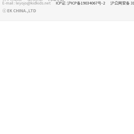
E-mail : leyojo@kidkids.net
ICP证: 沪ICP备19034067号-2
沪公网安备 310
ⓒ EK CHINA.,LTD