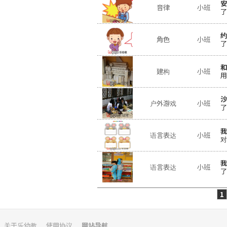
安
音律
小班
了
约
角色
小班
了
和
建构
小班
用
沙
户外游戏
小班
了
我
语言表达
小班
对
我
语言表达
小班
了
1
关于乐幼教
使用协议
网站导航