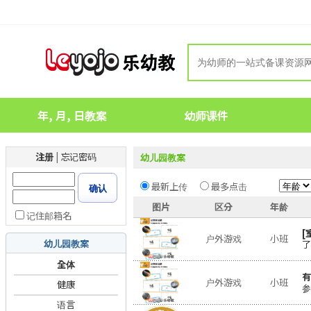
年, 月, 日教案
幼师课件
注册
|
忘记密码
幼儿园教案
最新上传
最多点击
确认
图片
区分
年龄
记住邮箱名
[
户外游戏
小班
幼儿园教案
了
全体
有
户外游戏
小班
健康
参
语言