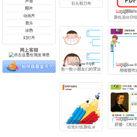
声音
石头剪刀布
照片
动画片
游戏活动分
音乐
涂色
幻灯片
网上客服
数一数小朋友们的牙齿
用吸管吹
舒曼-《离别》
铅笔针线游戏.ai