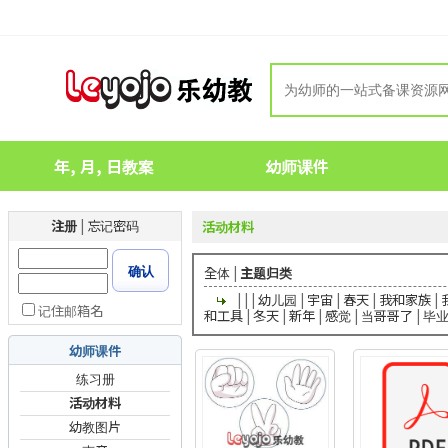
年, 月, 日教案
幼师课件
注册
|
忘记密码
活动材料
确认
全体
|
主题归类
|
|
|
幼儿园
|
宇宙
|
春天
|
我和家族
|
记住邮箱名
和工具
|
冬天
|
新年
|
感觉
|
当哥哥了
|
毕
幼师课件
练习册
活动材料
幼教图片