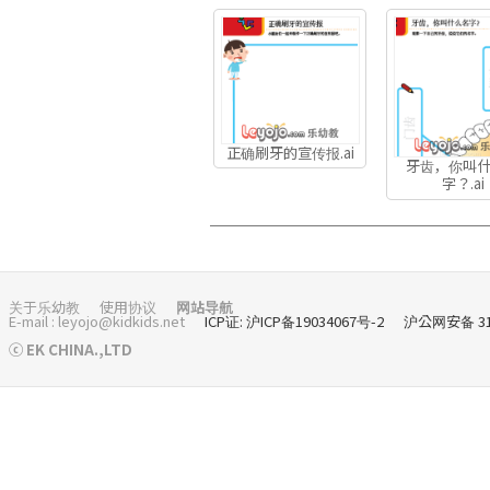
正确刷牙的宣传报.ai
牙齿，你叫
字？.ai
关于乐幼教
使用协议
网站导航
E-mail : leyojo@kidkids.net
ICP证: 沪ICP备19034067号-2
沪公网安备 310
ⓒ EK CHINA.,LTD