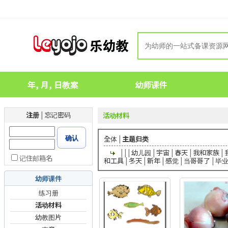
年, 月, 日教案
幼师课件
注册
|
忘记密码
活动材料
确认
全体
|
主题归类
|
|
|
幼儿园
|
宇宙
|
春天
|
我和家族
|
记住邮箱名
和工具
|
冬天
|
新年
|
感觉
|
当哥哥了
|
毕
幼师课件
练习册
活动材料
幼教图片