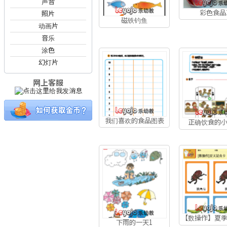
声音
彩色食品
照片
磁铁钓鱼
动画片
音乐
涂色
幻灯片
网上客服
我们喜欢的食品图表
正确饮食的
【数操作】夏
下雨的一天1