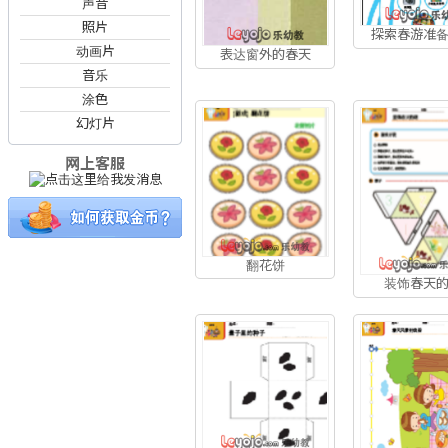
声音
照片
探索春游准
动画片
表达窗外的春天
音乐
涂色
幻灯片
网上客服
翻花饼
装饰春天