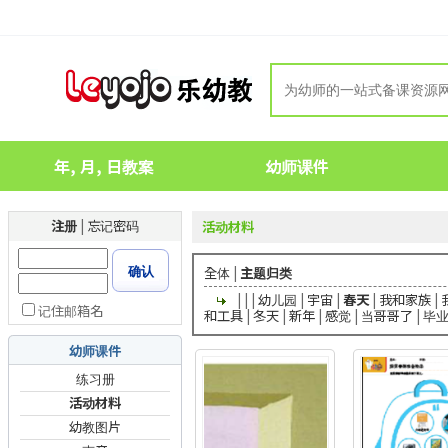
年, 月, 日教案
幼师课件
注册
|
忘记密码
活动材料
确认
全体
|
主题归类
|
|
|
幼儿园
|
宇宙
|
春天
|
我和家族
|
记住邮箱名
和工具
|
冬天
|
新年
|
感觉
|
当哥哥了
|
毕
幼师课件
练习册
活动材料
幼教图片